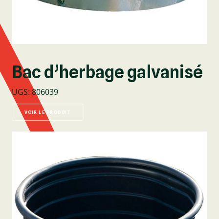
Bac d’herbage galvanisé
UGS
:
806039
VOIR LE PRODUIT