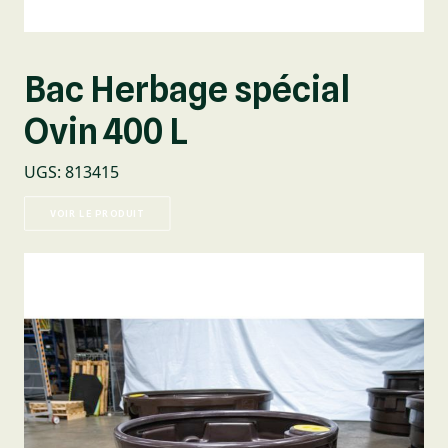
Bac Herbage spécial
Ovin 400 L
UGS
:
813415
VOIR LE PRODUIT