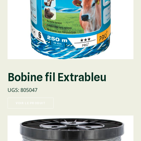
Bobine fil Extrableu
UGS
:
805047
VOIR LE PRODUIT