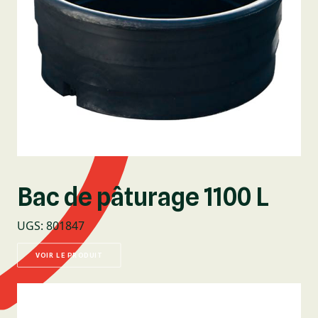
Bac de pâturage 1100 L
UGS
:
801847
VOIR LE PRODUIT