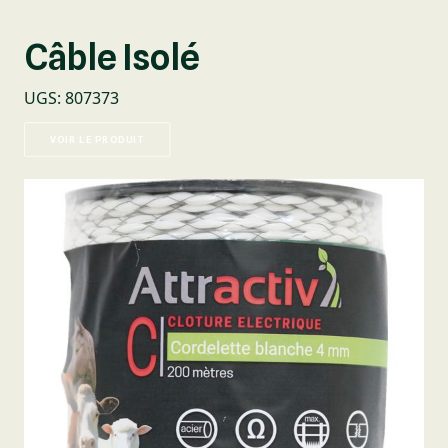
Câble Isolé
UGS
:
807373
VOIR LE PRODUIT