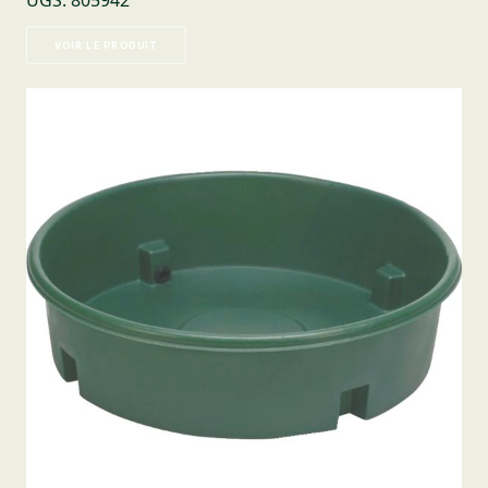
UGS
:
805942
VOIR LE PRODUIT