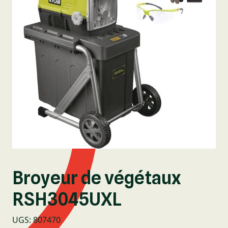
Broyeur de végétaux
RSH3045UXL
UGS
:
807470