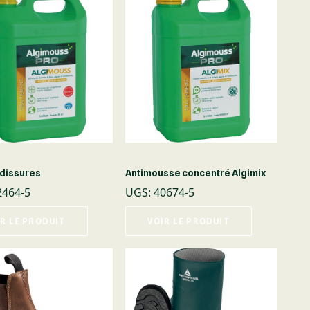
rdissures
Antimousse concentré Algimix
2464-5
UGS
:
40674-5
R LE PRODUIT
VOIR LE PRODUIT