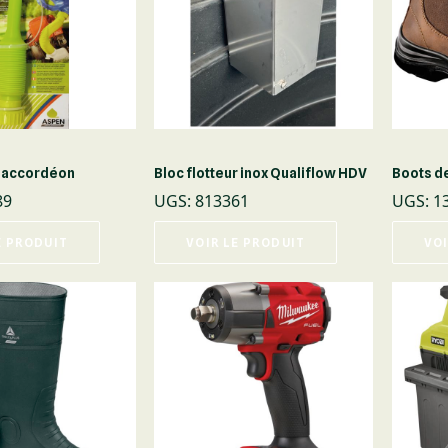
 accordéon
Bloc flotteur inox Qualiflow HDV
Boots de
89
UGS
:
813361
UGS
:
1
E PRODUIT
VOIR LE PRODUIT
VOI