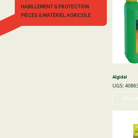
HABILLEMENT & PROTECTION
PIÈCES & MATÉRIEL AGRICOLE
Algidal
UGS
:
4086
VOIR L