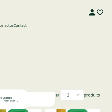
os actus
Contact
Afficher
produits
opularité
arif croissant