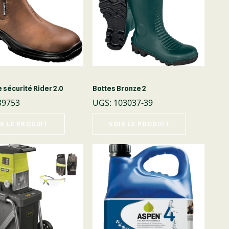
 sécurité Rider 2.0
Bottes Bronze 2
39753
UGS
:
103037-39
R LE PRODUIT
VOIR LE PRODUIT