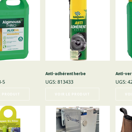
Anti-adhérent herbe
Anti-ve
3-5
UGS
:
813433
UGS
:
4
E PRODUIT
VOIR LE PRODUIT
VOI