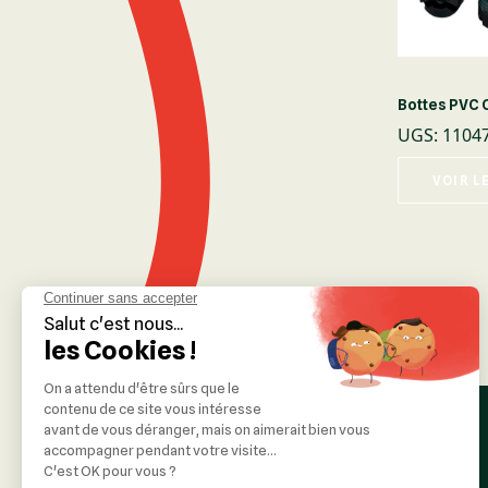
Bottes PVC 
UGS
:
1104
VOIR L
Liens utiles