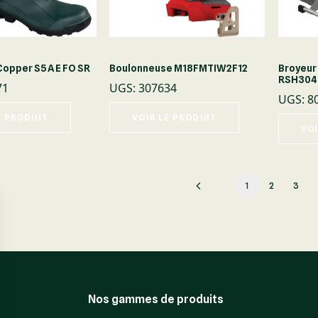
Copper S5 A E FO SR
Boulonneuse M18FMTIW2F12
Broyeur
RSH304
71
UGS
:
307634
UGS
:
8
E PRODUIT
VOIR LE PRODUIT
VOI
1
2
3
Nos gammes de produits