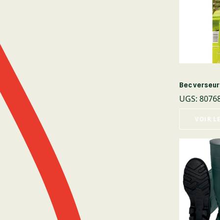
Bec verseur
UGS
:
8076
VOIR L