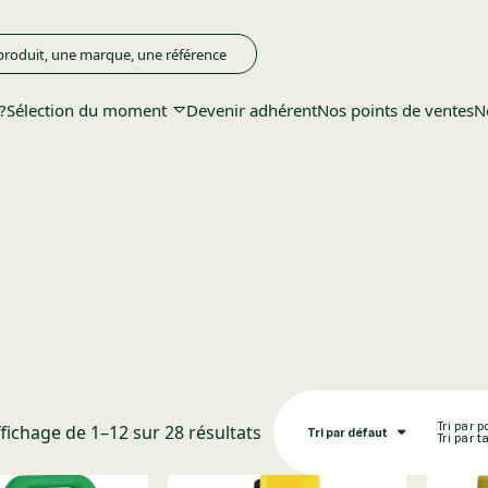
?
Sélection du moment
Devenir adhérent
Nos points de ventes
N
Tri par p
fichage de 1–12 sur 28 résultats
Tri par défaut
Tri par t