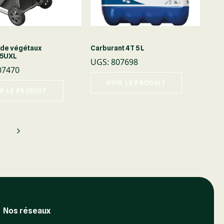
 de végétaux
Carburant 4T 5 L
5UXL
UGS
:
807698
07470
VOIR LE PRODUIT
R LE PRODUIT
Nos réseaux