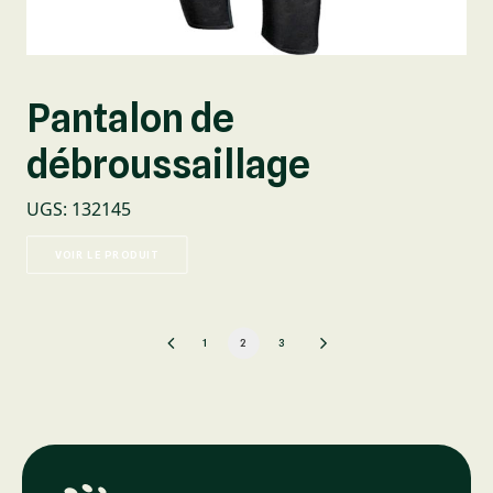
Pantalon de
débroussaillage
UGS
:
132145
VOIR LE PRODUIT
1
2
3