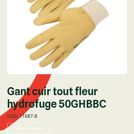
Gant cuir tout fleur
hydrofuge 50GHBBC
UGS
:
11687-8
VOIR LE PRODUIT