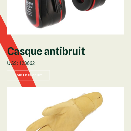
Casque antibruit
UGS
:
123662
VOIR LE PRODUIT