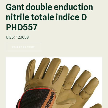
Gant double enduction
nitrile totale indice D
PHD557
UGS
:
123659
VOIR LE PRODUIT