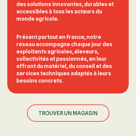
des solutions innovantes, durables et
accessibles
à tous les acteurs du
monde agricole.
Présent partout en France, notre
réseau accompagne chaque jour des
exploitants
agricoles, éleveurs,
collectivités et passionnés
, en leur
offrant du
matériel, du conseil et des
services techniques
adaptés à leurs
besoins concrets.
TROUVER UN MAGASIN