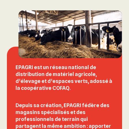
EPAGRI est un
réseau national de
distribution de matériel agricole,
d’élevage et d’espaces verts
, adossé à
la coopérative COFAQ.
Depuis sa création, EPAGRI fédère des
magasins spécialisés et des
professionnels de terrain qui
partagent la même ambition : apporter