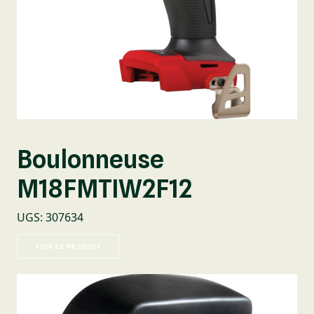
Boulonneuse
M18FMTIW2F12
UGS
:
307634
VOIR LE PRODUIT