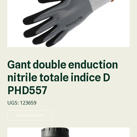
Gant double enduction
nitrile totale indice D
PHD557
UGS
:
123659
VOIR LE PRODUIT