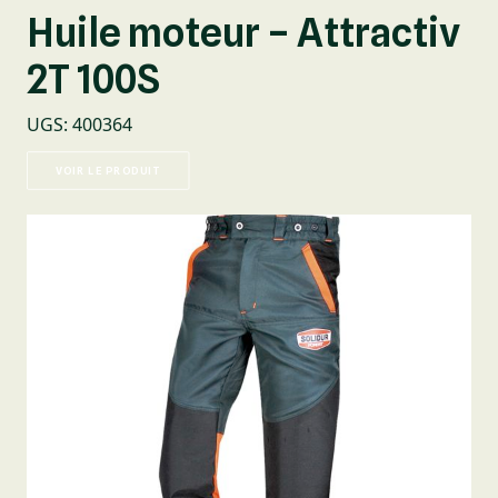
Huile moteur – Attractiv
2T 100S
UGS
:
400364
VOIR LE PRODUIT