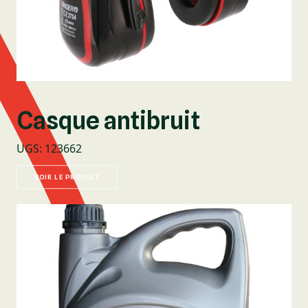
Casque antibruit
UGS
:
123662
VOIR LE PRODUIT