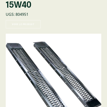
15W40
UGS
:
804951
VOIR LE PRODUIT