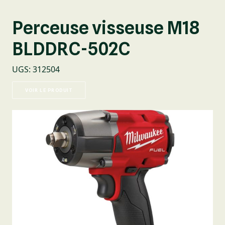
Perceuse visseuse M18
BLDDRC-502C
UGS
:
312504
VOIR LE PRODUIT