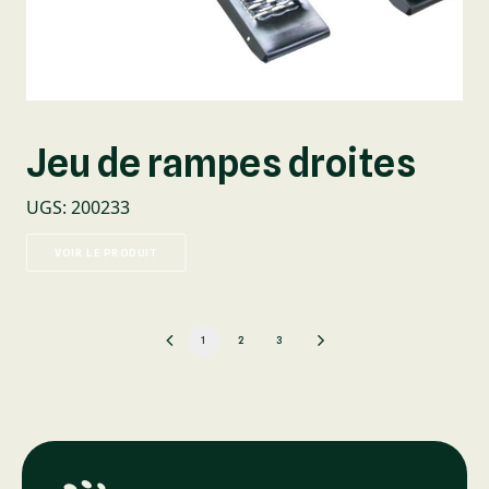
Jeu de rampes droites
UGS
:
200233
VOIR LE PRODUIT
1
2
3