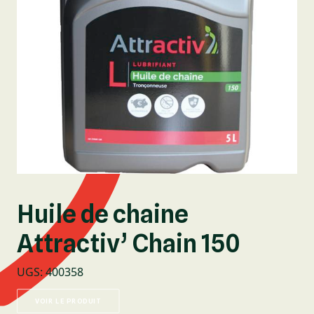
Huile de chaine
Attractiv’ Chain 150
UGS
:
400358
VOIR LE PRODUIT