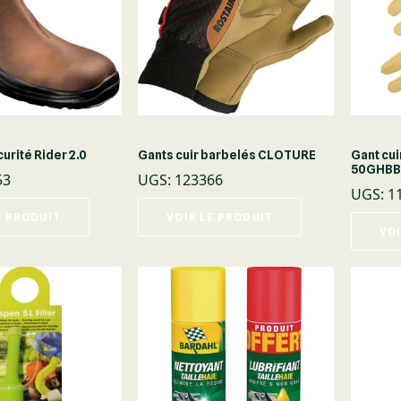
urité Rider 2.0
Gants cuir barbelés CLOTURE
Gant cui
50GHB
53
UGS
:
123366
UGS
:
1
E PRODUIT
VOIR LE PRODUIT
VOI