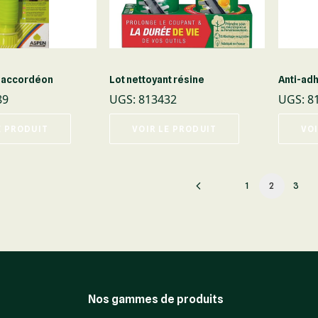
 accordéon
Lot nettoyant résine
Anti-ad
89
UGS
:
813432
UGS
:
8
E PRODUIT
VOIR LE PRODUIT
VOI
1
2
3
Nos gammes de produits