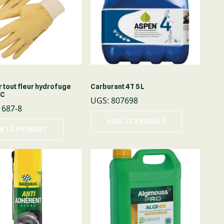
r tout fleur hydrofuge
Carburant 4T 5 L
BC
UGS
:
807698
1687-8
VOIR LE PRODUIT
R LE PRODUIT