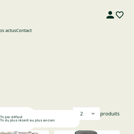
os actus
Contact
Afficher
produits
Tri par défaut
Tri du plus récent au plus ancien