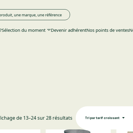
?
Sélection du moment
Devenir adhérent
Nos points de ventes
N
Trié par prix croissant
fichage de 13–24 sur 28 résultats
Tri par tarif croissant