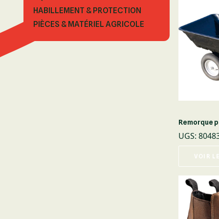
HABILLEMENT & PROTECTION
PIÈCES & MATÉRIEL AGRICOLE
Remorque p
UGS
:
8048
VOIR L