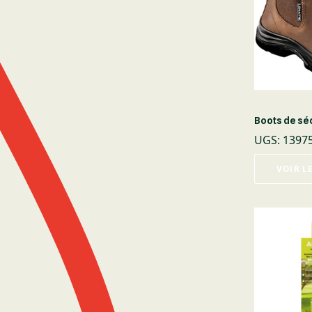
Boots de séc
UGS
:
1397
VOIR L