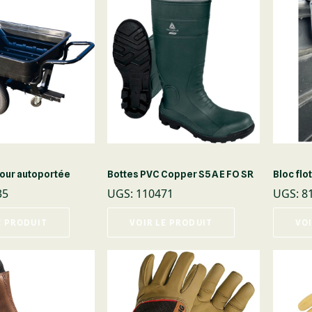
our autoportée
Bottes PVC Copper S5 A E FO SR
Bloc flo
35
UGS
:
110471
UGS
:
8
E PRODUIT
VOIR LE PRODUIT
VOI