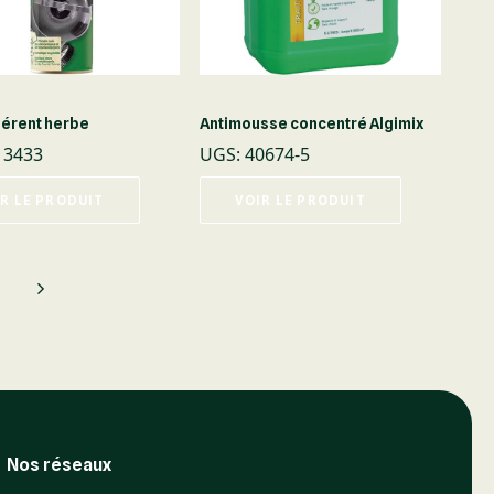
hérent herbe
Antimousse concentré Algimix
13433
UGS
:
40674-5
R LE PRODUIT
VOIR LE PRODUIT
Nos réseaux