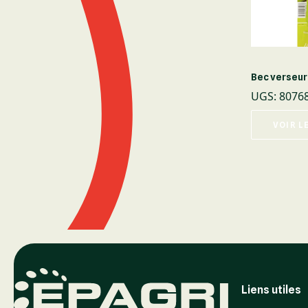
Bec verseur
UGS
:
8076
VOIR L
Liens utiles