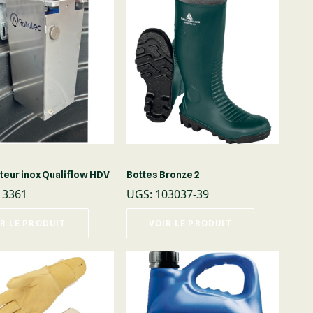
tteur inox Qualiflow HDV
Bottes Bronze 2
13361
UGS
:
103037-39
R LE PRODUIT
VOIR LE PRODUIT