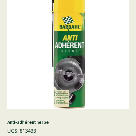
Anti-adhérent herbe
UGS
:
813433