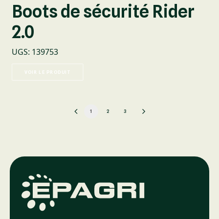
Boots de sécurité Rider
2.0
UGS
:
139753
VOIR LE PRODUIT
1
2
3