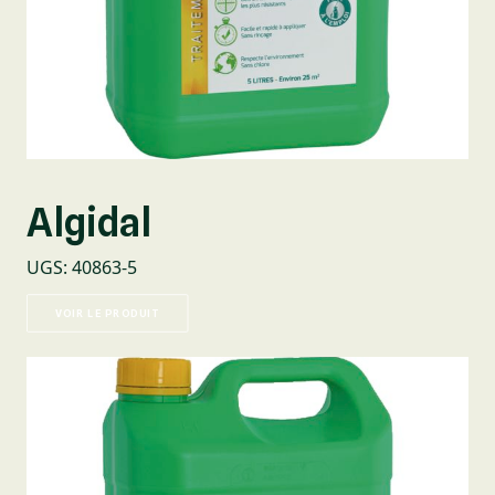
Algidal
UGS
:
40863-5
VOIR LE PRODUIT