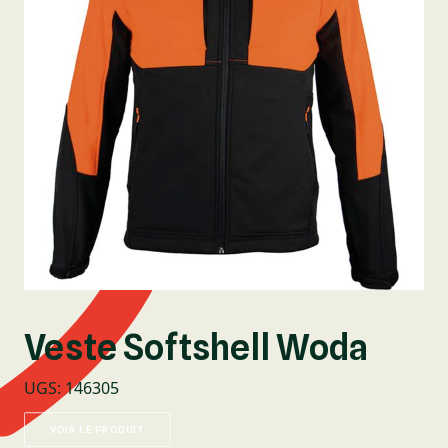
Veste Softshell Woda
UGS
:
146305
VOIR LE PRODUIT