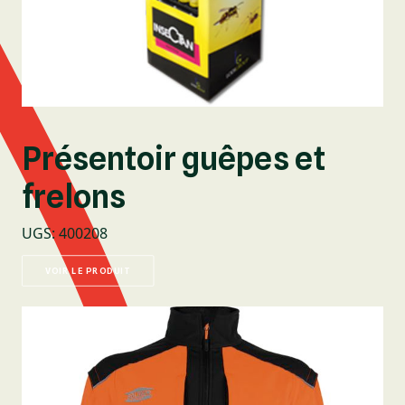
Présentoir guêpes et
frelons
UGS
:
400208
VOIR LE PRODUIT