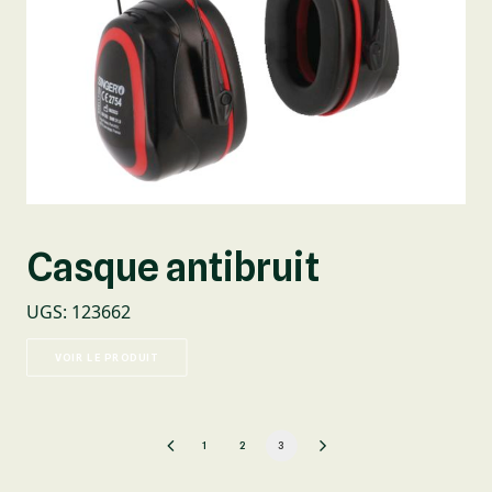
Casque antibruit
UGS
:
123662
VOIR LE PRODUIT
1
2
3