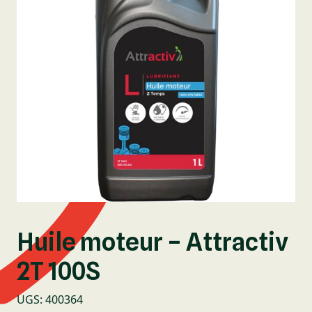
Huile moteur – Attractiv
2T 100S
UGS
:
400364