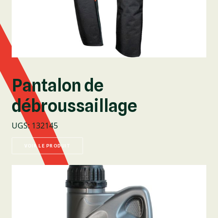
Pantalon de
débroussaillage
UGS
:
132145
VOIR LE PRODUIT