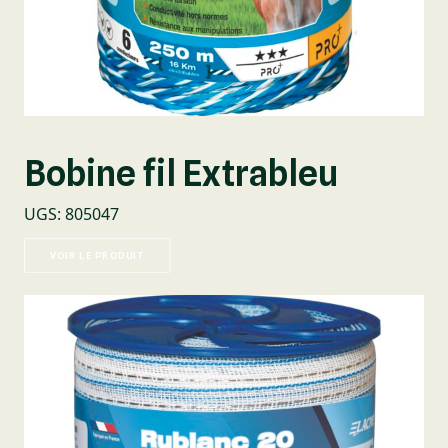
Bobine fil Extrableu
UGS
:
805047
VOIR LE PRODUIT