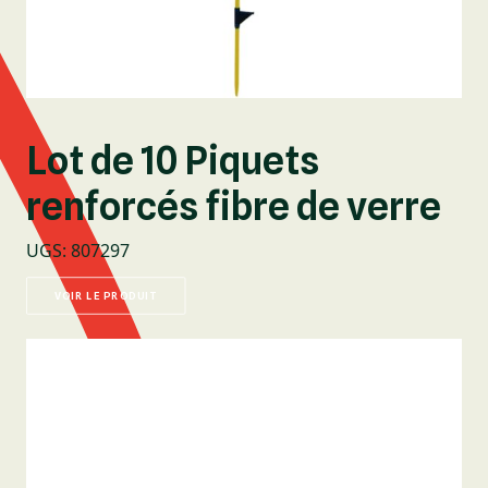
Lot de 10 Piquets
renforcés fibre de verre
UGS
:
807297
VOIR LE PRODUIT