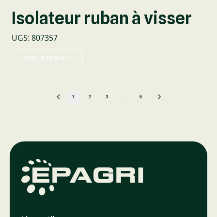
Isolateur ruban à visser
UGS
:
807357
VOIR LE PRODUIT
1
2
3
…
5