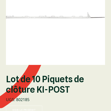
Lot de 10 Piquets de
clôture KI-POST
UGS
:
802185
VOIR LE PRODUIT