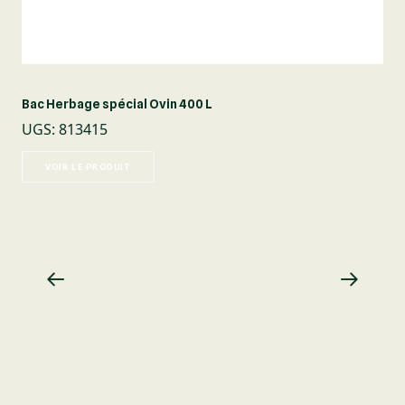
Bac Herbage spécial Ovin 400 L
UGS
:
813415
VOIR LE PRODUIT