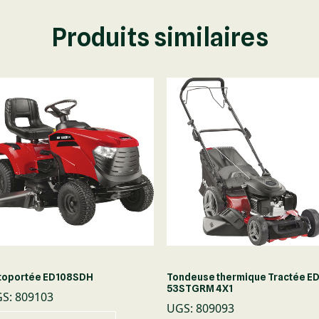
Produits similaires
toportée ED108SDH
Tondeuse thermique Tractée E
53STGRM 4X1
GS
:
809103
UGS
:
809093