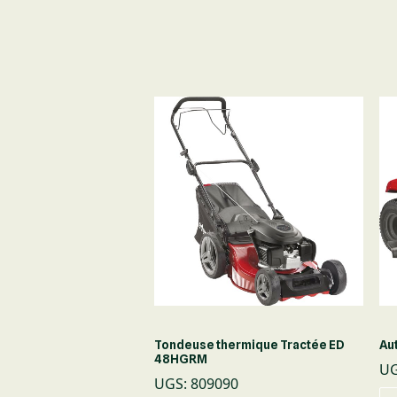
ardin
Tondeuse thermique Tractée ED
Au
48HGRM
84
U
UGS
:
809090