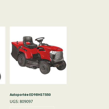
D
Autoportée ED98HST550
Autoportée rider ED7
UGS
:
809097
UGS
:
809095