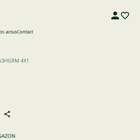
os actus
Contact
53HGRM 4X1
 GAZON