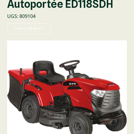
Autoportée ED118SDH
UGS
:
809104
VOIR LE PRODUIT