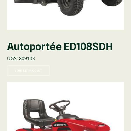
Autoportée ED108SDH
UGS
:
809103
VOIR LE PRODUIT