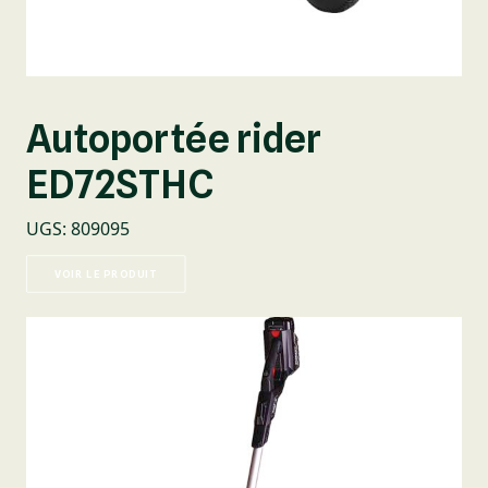
Autoportée rider
ED72STHC
UGS
:
809095
VOIR LE PRODUIT