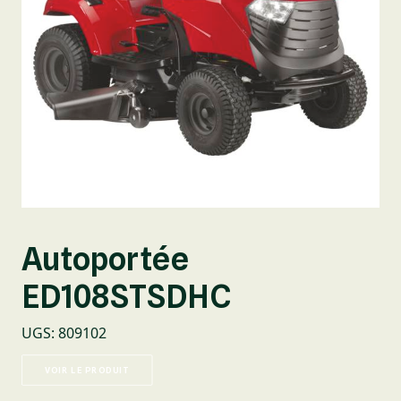
Autoportée
ED108STSDHC
UGS
:
809102
VOIR LE PRODUIT