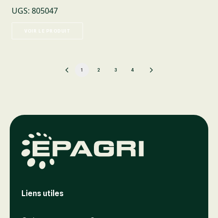
UGS
:
805047
VOIR LE PRODUIT
1
2
3
4
Liens utiles