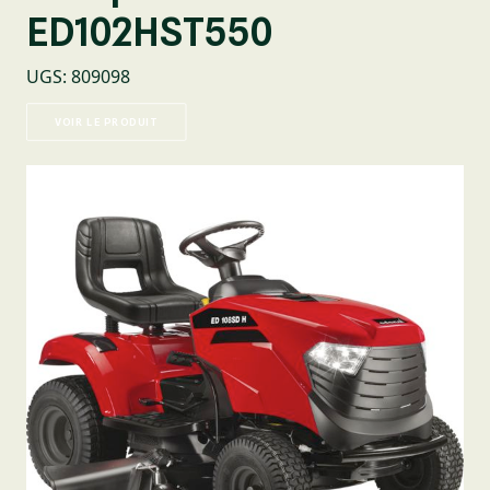
ED102HST550
UGS
:
809098
VOIR LE PRODUIT