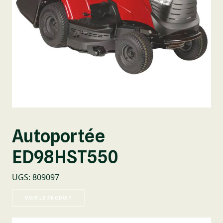
Autoportée
ED98HST550
UGS
:
809097
VOIR LE PRODUIT