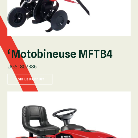
‘Motobineuse MFTB4
UGS
:
807386
VOIR LE PRODUIT