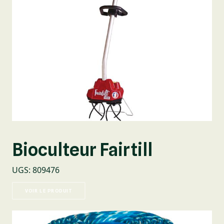
Bioculteur Fairtill
UGS
:
809476
VOIR LE PRODUIT