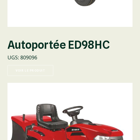
Autoportée ED98HC
UGS
:
809096
VOIR LE PRODUIT