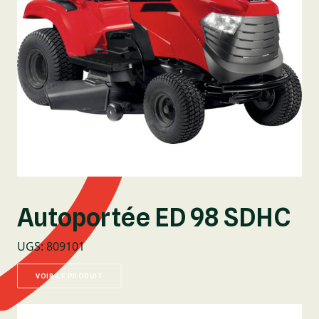
Autoportée ED 98 SDHC
UGS
:
809101
VOIR LE PRODUIT