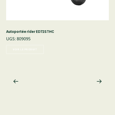
Autoportée rider ED72STHC
UGS
:
809095
VOIR LE PRODUIT