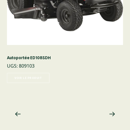
Autoportée ED108SDH
UGS
:
809103
VOIR LE PRODUIT