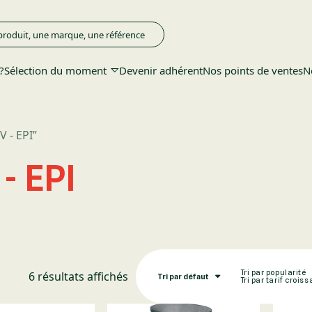
?
Sélection du moment
Devenir adhérent
Nos points de ventes
N
 - EPI”
- EPI
Tri par popularité
6 résultats affichés
Tri par défaut
Tri par tarif croiss