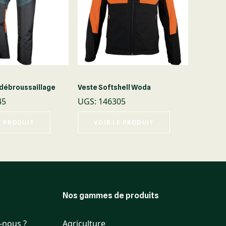
 débroussaillage
Veste Softshell Woda
45
UGS
:
146305
E PRODUIT
VOIR LE PRODUIT
Nos gammes de produits
-nous ?
Agriculture