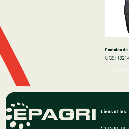
Pantalon de
UGS
:
1321
VOIR L
Liens utiles
Qui sommes