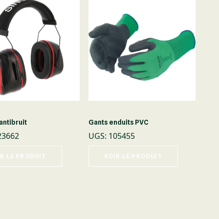
ntibruit
Gants enduits PVC
23662
UGS
:
105455
R LE PRODUIT
VOIR LE PRODUIT