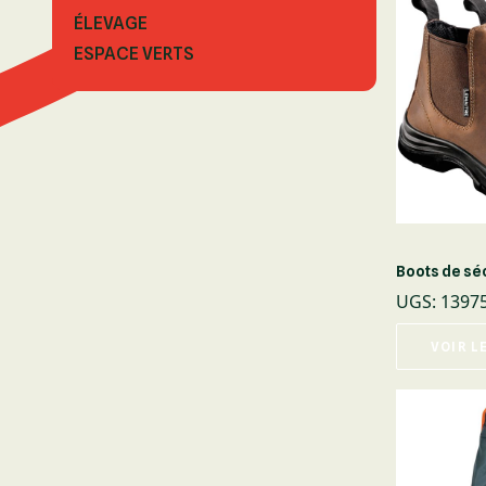
ÉLEVAGE
ESPACE VERTS
Boots de séc
UGS
:
1397
VOIR L