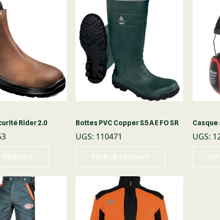
urité Rider 2.0
Bottes PVC Copper S5 A E FO SR
Casque a
53
UGS
:
110471
UGS
:
1
E PRODUIT
VOIR LE PRODUIT
VOI