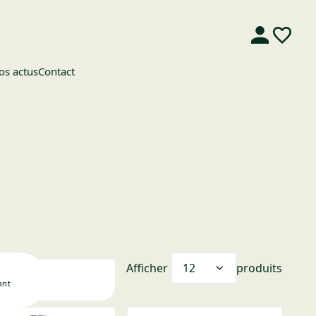
os actus
Contact
Afficher
produits
ant