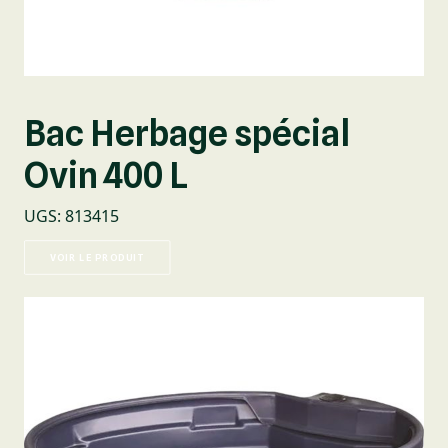
Bac Herbage spécial
Ovin 400 L
UGS
:
813415
VOIR LE PRODUIT