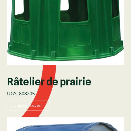
Râtelier de prairie
UGS
:
808205
VOIR LE PRODUIT