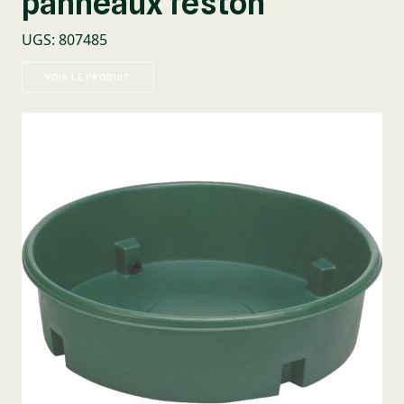
panneaux feston
UGS
:
807485
VOIR LE PRODUIT