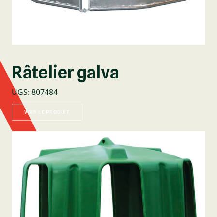
Râtelier galva
UGS
:
807484
VOIR LE PRODUIT