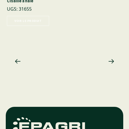
Cisaille à haie
UGS
:
31655
VOIR LE PRODUIT