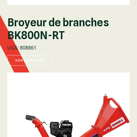
Broyeur de branches
BK800N-RT
UGS
:
808861
VOIR LE PRODUIT