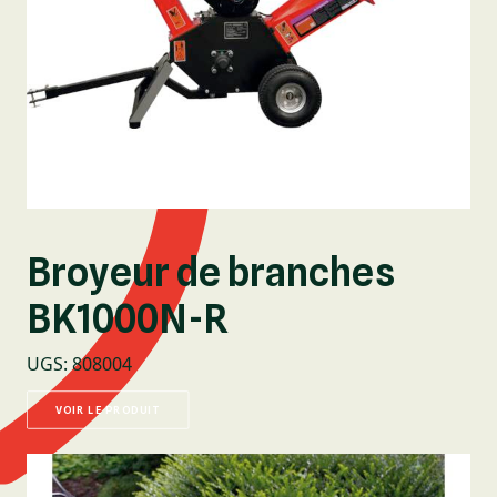
Broyeur de branches
BK1000N-R
UGS
:
808004
VOIR LE PRODUIT