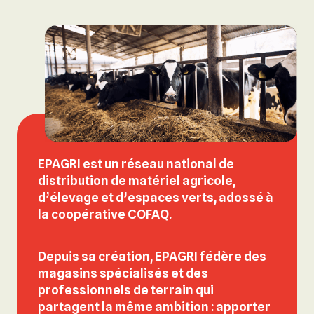
EPAGRI est un
réseau national de
distribution de matériel agricole,
d’élevage et d’espaces verts
, adossé à
la coopérative COFAQ.
Depuis sa création, EPAGRI fédère des
magasins spécialisés et des
professionnels de terrain qui
partagent la même ambition : apporter