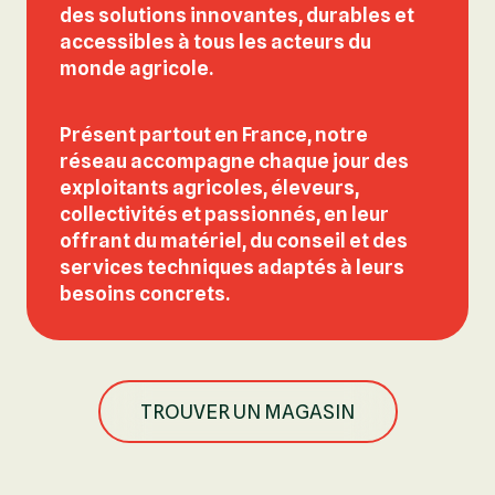
des solutions innovantes, durables et
accessibles
à tous les acteurs du
monde agricole.
Présent partout en France, notre
réseau accompagne chaque jour des
exploitants
agricoles, éleveurs,
collectivités et passionnés
, en leur
offrant du
matériel, du conseil et des
services techniques
adaptés à leurs
besoins concrets.
TROUVER UN MAGASIN