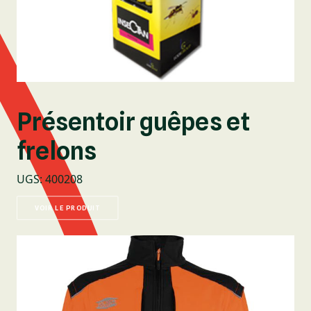
Présentoir guêpes et
frelons
UGS
:
400208
VOIR LE PRODUIT