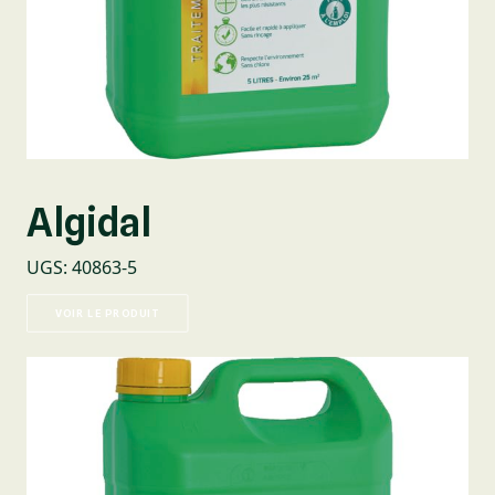
Algidal
UGS
:
40863-5
VOIR LE PRODUIT