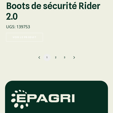
Boots de sécurité Rider
2.0
UGS
:
139753
VOIR LE PRODUIT
1
2
3