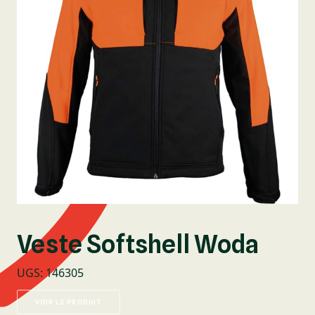
Veste Softshell Woda
UGS
:
146305
VOIR LE PRODUIT