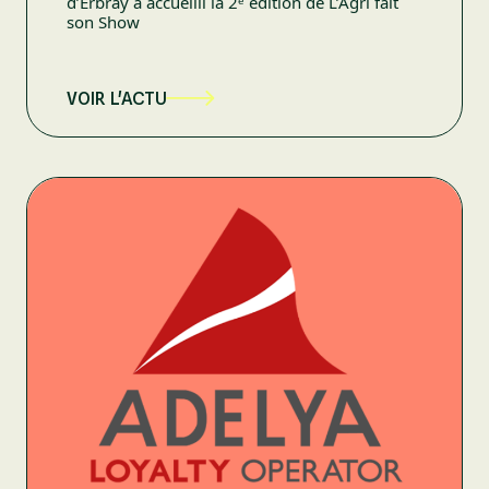
d’Erbray a accueilli la 2ᵉ édition de L’Agri fait
son Show
VOIR L'ACTU