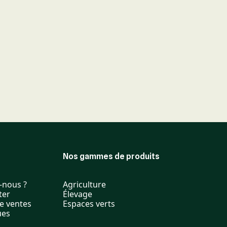
Nos gammes de produits
-nous ?
Agriculture
ter
Élevage
e ventes
Espaces verts
ues