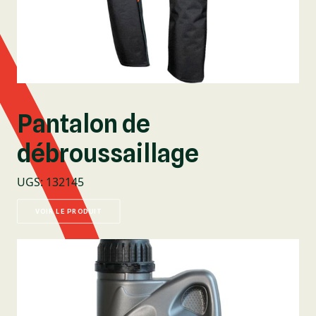
Pantalon de
débroussaillage
UGS
:
132145
VOIR LE PRODUIT