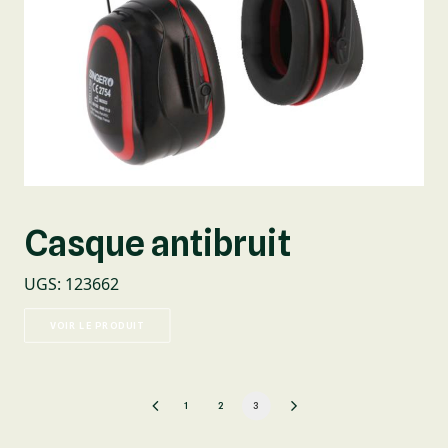
Casque antibruit
UGS
:
123662
VOIR LE PRODUIT
1
2
3