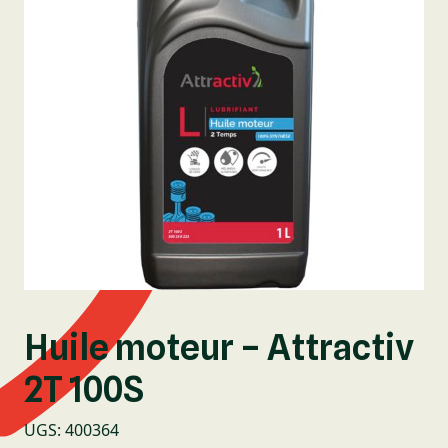
Huile moteur – Attractiv
2T 100S
UGS
:
400364