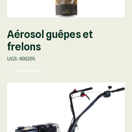
Aérosol guêpes et
frelons
UGS
:
400205
VOIR LE PRODUIT