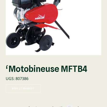
‘Motobineuse MFTB4
UGS
:
807386
VOIR LE PRODUIT