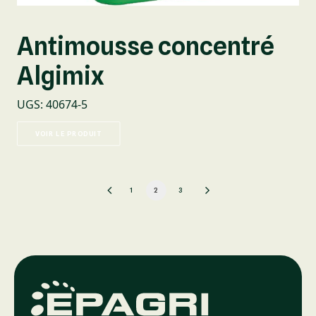
Antimousse concentré
Algimix
UGS
:
40674-5
VOIR LE PRODUIT
1
2
3