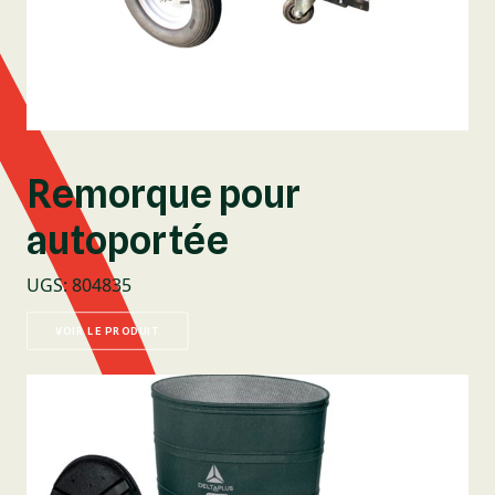
Remorque pour
autoportée
UGS
:
804835
VOIR LE PRODUIT