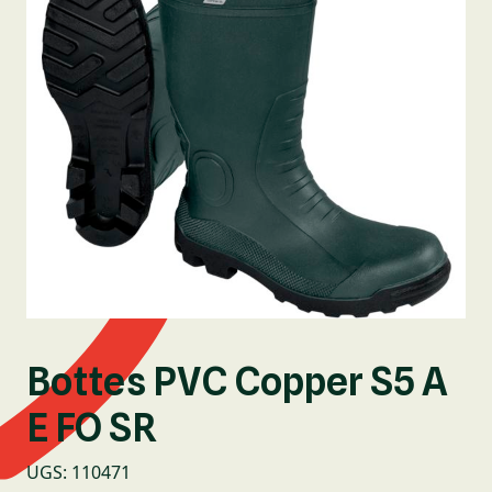
Bottes PVC Copper S5 A
E FO SR
UGS
:
110471